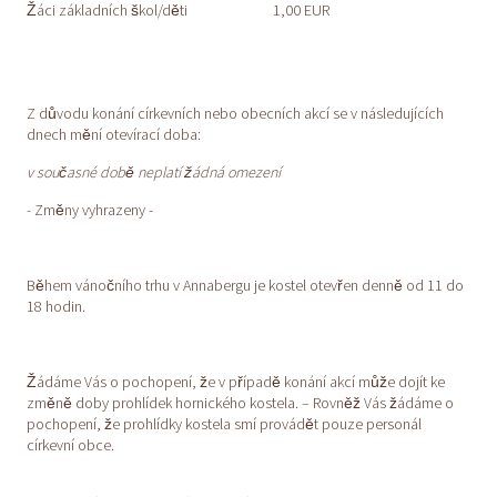
Žáci základních škol/děti
1,00 EUR
Z důvodu konání církevních nebo obecních akcí se v následujících
dnech mění otevírací doba:
v současné době neplatí žádná omezení
- Změny vyhrazeny -
Během vánočního trhu v Annabergu je kostel otevřen denně od 11 do
18 hodin.
Žádáme Vás o pochopení, že v případě konání akcí může dojít ke
změně doby prohlídek hornického kostela. – Rovněž Vás žádáme o
pochopení, že prohlídky kostela smí provádět pouze personál
církevní obce.